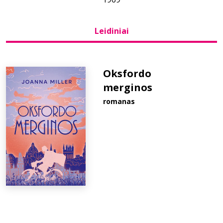
Bibliotekoms
Leidiniai
D.U.K.
Oksfordo
merginos
+370 667 80 541
romanas
info@elvislab.lt