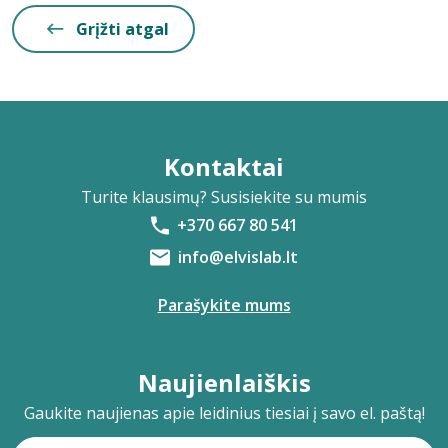
Grįžti atgal
Kontaktai
Turite klausimų? Susisiekite su mumis
+370 667 80 541
info@elvislab.lt
Parašykite mums
Naujienlaiškis
Gaukite naujienas apie leidinius tiesiai į savo el. paštą!