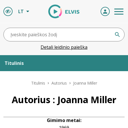
LT
Detali leidinio paieška
Titulinis
Apie ELVIS
Titulinis
Autorius
Joanna Miller
Leidiniai
Autorius : Joanna Miller
ELVIS atvyksta
Gimimo metai:
Naujienos
1969