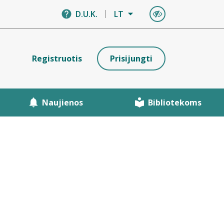
D.U.K.
LT
Registruotis
Prisijungti
Naujienos
Bibliotekoms