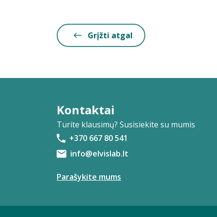
Grįžti atgal
Kontaktai
Turite klausimų? Susisiekite su mumis
+370 667 80 541
info@elvislab.lt
Parašykite mums