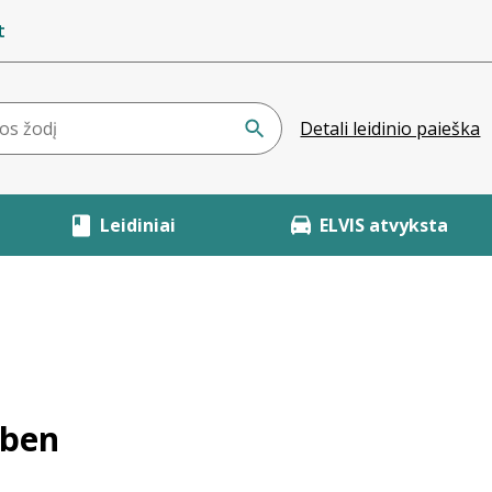
t
Detali leidinio paieška
Leidiniai
ELVIS atvyksta
bben