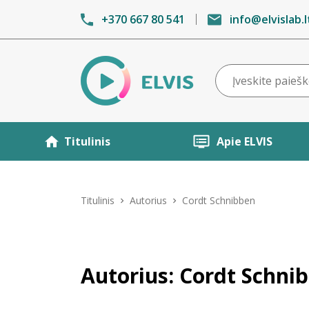
+370 667 80 541
info@elvislab.l
Titulinis
Apie ELVIS
Titulinis
Autorius
Cordt Schnibben
Autorius: Cordt Schni