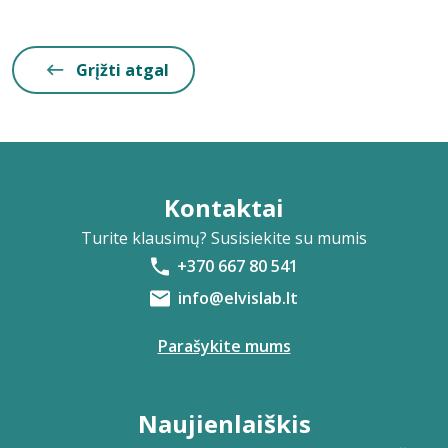
Grįžti atgal
Kontaktai
Turite klausimų? Susisiekite su mumis
+370 667 80 541
info@elvislab.lt
Parašykite mums
Naujienlaiškis