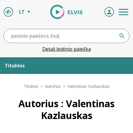
LT
Detali leidinio paieška
Titulinis
Apie ELVIS
Titulinis
Autorius
Valentinas Kazlauskas
Leidiniai
Autorius : Valentinas
Kazlauskas
ELVIS atvyksta
Naujienos