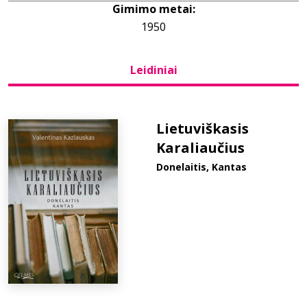
Gimimo metai:
1950
Bibliotekoms
Leidiniai
D.U.K.
+370 667 80 541
Lietuviškasis
Karaliaučius
info@elvislab.lt
Donelaitis, Kantas