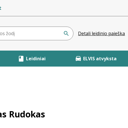
t
Detali leidinio paieška
Leidiniai
ELVIS atvyksta
as Rudokas