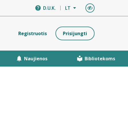
D.U.K.
LT
Registruotis
Prisijungti
Naujienos
Bibliotekoms