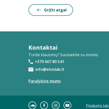
Grįžti atgal
Kontaktai
Turite klausimų? Susisiekite su mumis
+370 667 80 541
info@elvislab.lt
Parašykite mums
Privatumo tais