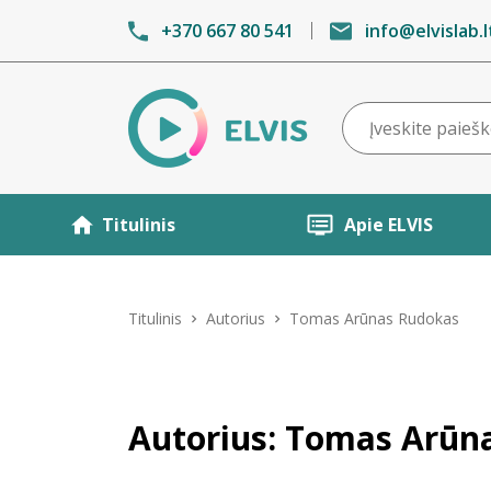
+370 667 80 541
info@elvislab.l
Titulinis
Apie ELVIS
Titulinis
Autorius
Tomas Arūnas Rudokas
Autorius: Tomas Arūn