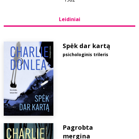
Bibliotekoms
Leidiniai
D.U.K.
Spėk dar kartą
psichologinis trileris
+370 667 80 541
info@elvislab.lt
Pagrobta
mergina