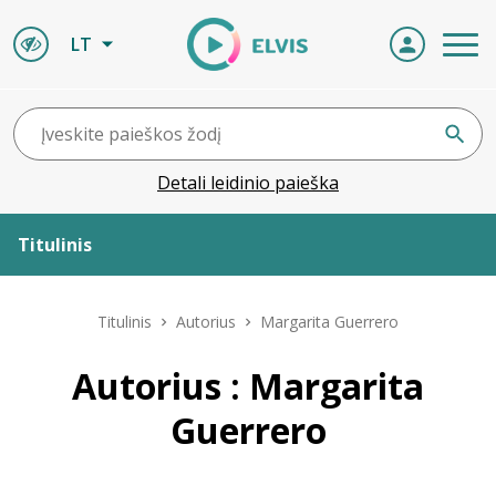
LT
Detali leidinio paieška
Titulinis
Apie ELVIS
Titulinis
Autorius
Margarita Guerrero
Leidiniai
Autorius : Margarita
Guerrero
ELVIS atvyksta
Naujienos