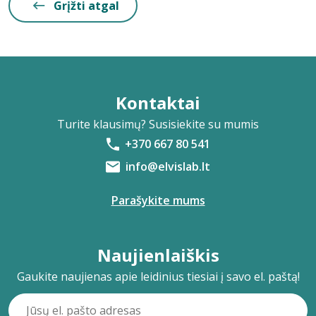
Grįžti atgal
Kontaktai
Turite klausimų? Susisiekite su mumis
+370 667 80 541
info@elvislab.lt
Parašykite mums
Naujienlaiškis
Gaukite naujienas apie leidinius tiesiai į savo el. paštą!