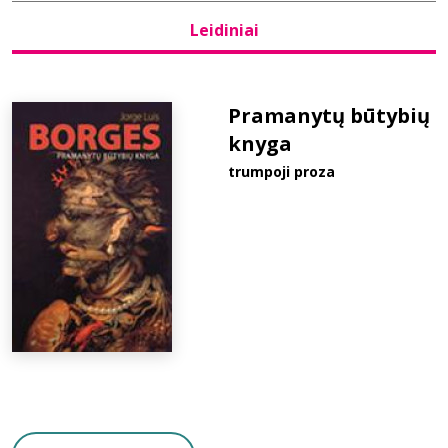
Leidiniai
Bibliotekoms
D.U.K.
Pramanytų būtybių
knyga
trumpoji proza
+370 667 80 541
info@elvislab.lt