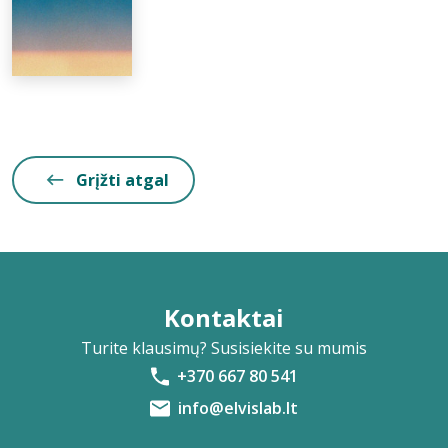
Grįžti atgal
Kontaktai
Turite klausimų? Susisiekite su mumis
+370 667 80 541
info@elvislab.lt