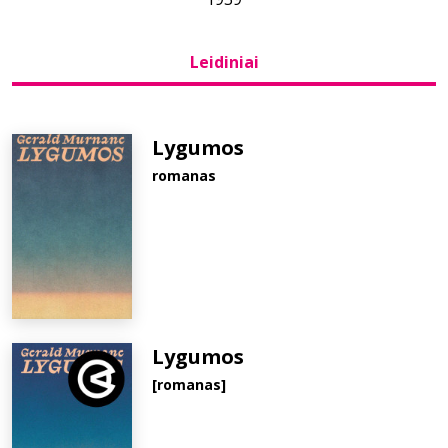
Bibliotekoms
Leidiniai
D.U.K.
Lygumos
romanas
+370 667 80 541
info@elvislab.lt
Lygumos
[romanas]