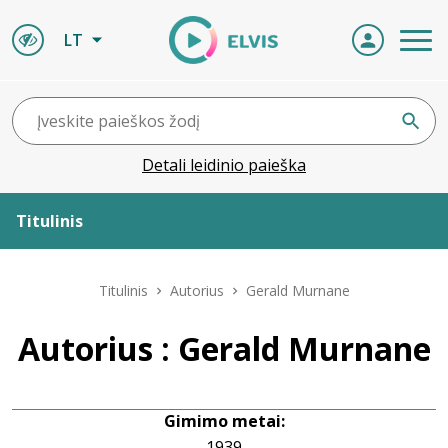
LT
Detali leidinio paieška
Titulinis
Apie ELVIS
Titulinis
Autorius
Gerald Murnane
Leidiniai
Autorius : Gerald Murnane
ELVIS atvyksta
Gimimo metai:
Naujienos
1939