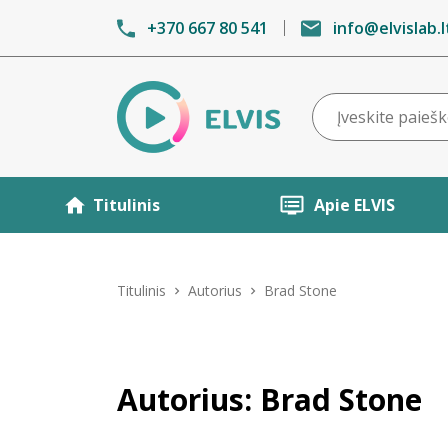
+370 667 80 541
info@elvislab.l
Titulinis
Apie ELVIS
Titulinis
Autorius
Brad Stone
Autorius: Brad Stone