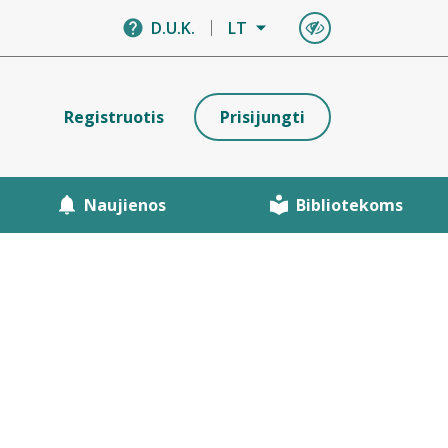
D.U.K.
LT
Registruotis
Prisijungti
Naujienos
Bibliotekoms