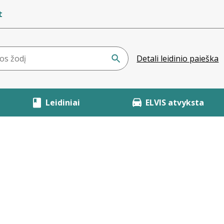
t
Detali leidinio paieška
Leidiniai
ELVIS atvyksta