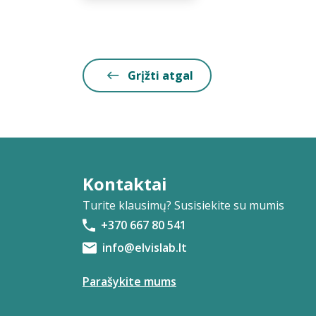
Grįžti atgal
Kontaktai
Turite klausimų? Susisiekite su mumis
+370 667 80 541
info@elvislab.lt
Parašykite mums