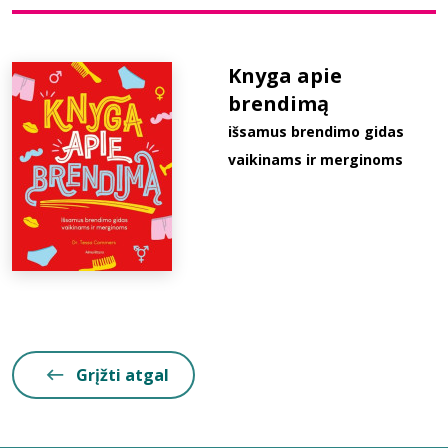
Bibliotekoms
Knyga apie
brendimą
D.U.K.
išsamus brendimo gidas
vaikinams ir merginoms
+370 667 80 541
info@elvislab.lt
Grįžti atgal