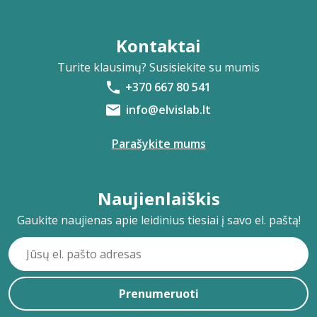
Kontaktai
Turite klausimų? Susisiekite su mumis
+370 667 80 541
info@elvislab.lt
Parašykite mums
Naujienlaiškis
Gaukite naujienas apie leidinius tiesiai į savo el. paštą!
Prenumeruoti