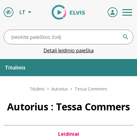
LT
Detali leidinio paieška
Titulinis
Apie ELVIS
Titulinis
Autorius
Tessa Commers
Leidiniai
Autorius : Tessa Commers
ELVIS atvyksta
Leidiniai
Naujienos