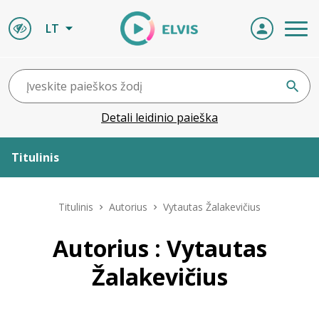
LT
Detali leidinio paieška
Titulinis
Apie ELVIS
Titulinis
Autorius
Vytautas Žalakevičius
Leidiniai
Autorius : Vytautas
Žalakevičius
ELVIS atvyksta
Naujienos