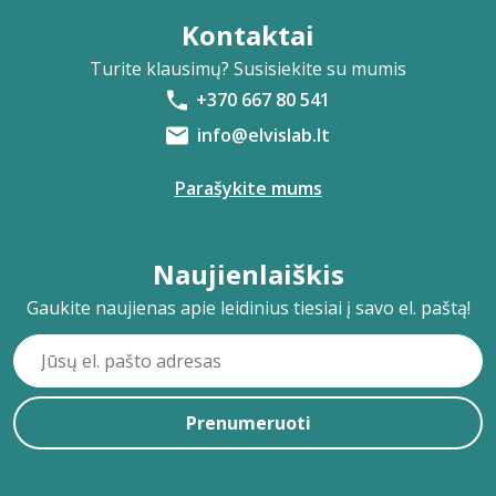
Kontaktai
Turite klausimų? Susisiekite su mumis
+370 667 80 541
info@elvislab.lt
Parašykite mums
Naujienlaiškis
Gaukite naujienas apie leidinius tiesiai į savo el. paštą!
Prenumeruoti