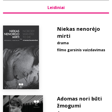
Leidiniai
Bibliotekoms
D.U.K.
Niekas nenorėjo
mirti
drama
+370 667 80 541
filmo garsinis vaizdavimas
info@elvislab.lt
Adomas nori būti
žmogumi