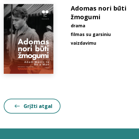
Adomas nori būti
žmogumi
drama
filmas su garsiniu
vaizdavimu
Grįžti atgal