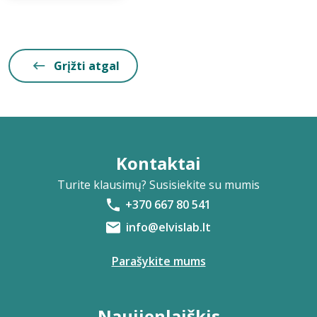
Grįžti atgal
Kontaktai
Turite klausimų? Susisiekite su mumis
+370 667 80 541
info@elvislab.lt
Parašykite mums
Naujienlaiškis