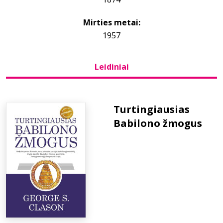
Mirties metai:
Bibliotekoms
1957
D.U.K.
Leidiniai
+370 667 80 541
Turtingiausias
info@elvislab.lt
Babilono žmogus