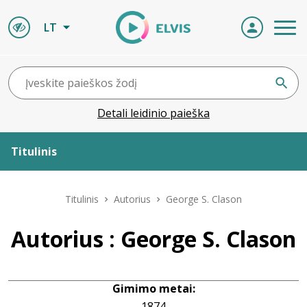
LT
Detali leidinio paieška
Titulinis
Apie ELVIS
Titulinis
Autorius
George S. Clason
Leidiniai
Autorius : George S. Clason
ELVIS atvyksta
Gimimo metai:
Naujienos
1874