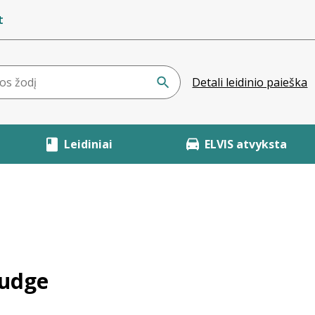
t
Detali leidinio paieška
Leidiniai
ELVIS atvyksta
oudge