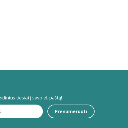
dinius tiesiai į savo el. paštą!
Prenumeruoti