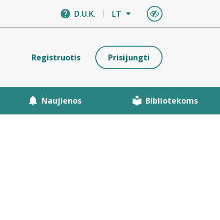
D.U.K.
LT
Registruotis
Prisijungti
Naujienos
Bibliotekoms