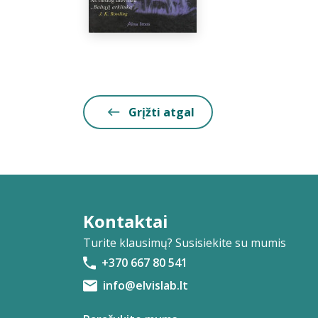
Grįžti atgal
Kontaktai
Turite klausimų? Susisiekite su mumis
+370 667 80 541
info@elvislab.lt