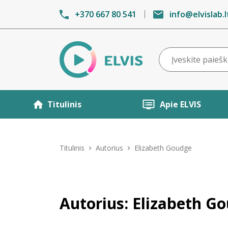
+370 667 80 541
info@elvislab.l
Titulinis
Apie ELVIS
Titulinis
Autorius
Elizabeth Goudge
Autorius: Elizabeth G