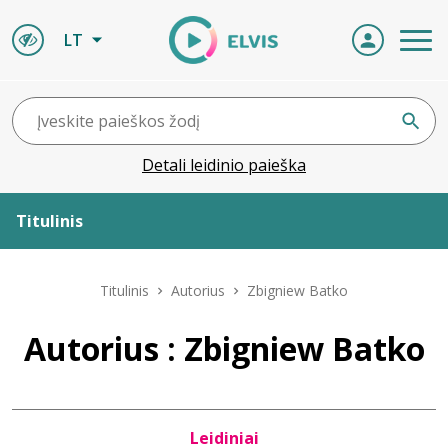
LT
Detali leidinio paieška
Titulinis
Apie ELVIS
Titulinis
Autorius
Zbigniew Batko
Leidiniai
Autorius : Zbigniew Batko
ELVIS atvyksta
Leidiniai
Naujienos