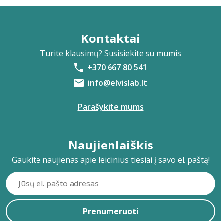
Kontaktai
Turite klausimų? Susisiekite su mumis
+370 667 80 541
info@elvislab.lt
Parašykite mums
Naujienlaiškis
Gaukite naujienas apie leidinius tiesiai į savo el. paštą!
Prenumeruoti