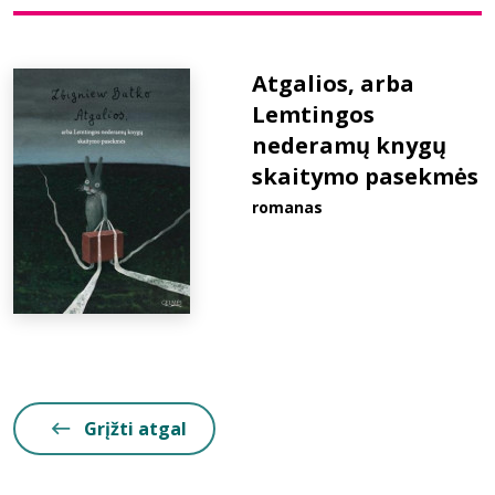
Bibliotekoms
Atgalios, arba
Lemtingos
D.U.K.
nederamų knygų
skaitymo pasekmės
+370 667 80 541
romanas
info@elvislab.lt
Grįžti atgal