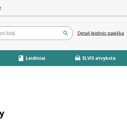
t
Detali leidinio paieška
Leidiniai
ELVIS atvyksta
y