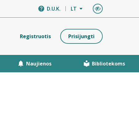
D.U.K.
LT
Registruotis
Prisijungti
Naujienos
Bibliotekoms