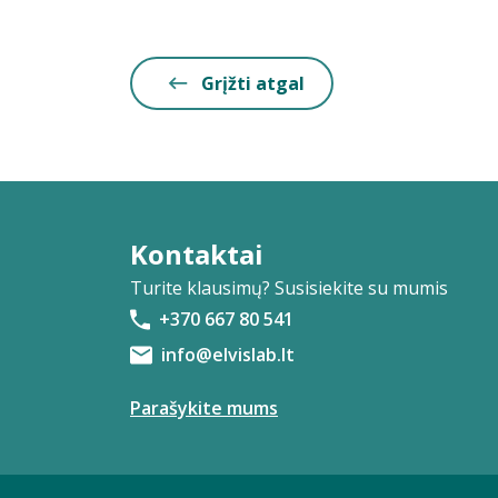
Grįžti atgal
Kontaktai
Turite klausimų? Susisiekite su mumis
+370 667 80 541
info@elvislab.lt
Parašykite mums