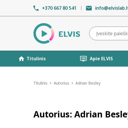
+370 667 80 541
info@elvislab.l
Titulinis
Apie ELVIS
Titulinis
Autorius
Adrian Besley
Autorius: Adrian Besle