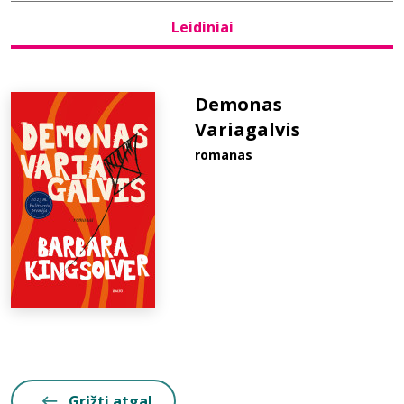
Leidiniai
Bibliotekoms
D.U.K.
Demonas
Variagalvis
romanas
+370 667 80 541
info@elvislab.lt
Grįžti atgal