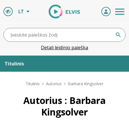
LT
Detali leidinio paieška
Titulinis
Apie ELVIS
Titulinis
Autorius
Barbara Kingsolver
Leidiniai
Autorius : Barbara
Kingsolver
ELVIS atvyksta
Naujienos