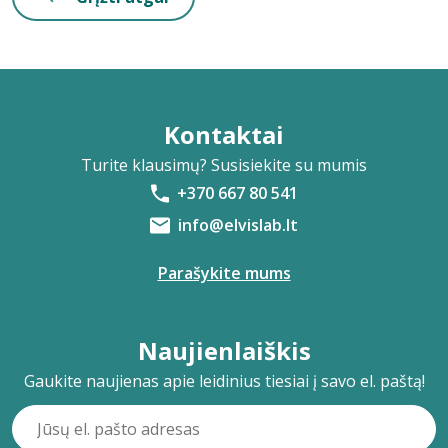
Kontaktai
Turite klausimų? Susisiekite su mumis
+370 667 80 541
info@elvislab.lt
Parašykite mums
Naujienlaiškis
Gaukite naujienas apie leidinius tiesiai į savo el. paštą!