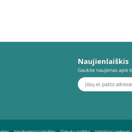
Naujienlaiškis
Gaukite naujienas apie lei
yklės
Naudojimosi taisyklės
Slapukų politika
Vartotojo vadovas