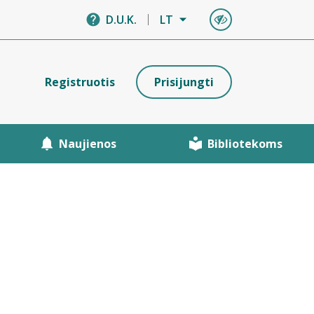
D.U.K.
LT
Registruotis
Prisijungti
Naujienos
Bibliotekoms