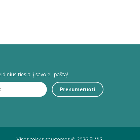
dinius tiesiai į savo el. paštą!
Prenumeruoti
Visos teisės saugomos © 2026 ELVIS.