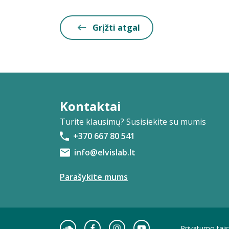
Grįžti atgal
Kontaktai
Turite klausimų? Susisiekite su mumis
+370 667 80 541
info@elvislab.lt
Parašykite mums
Privatumo tais