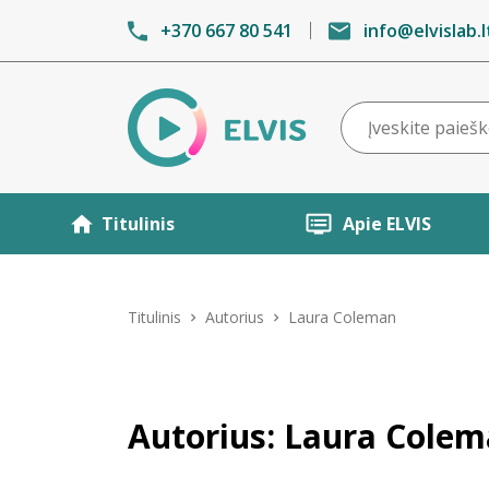
+370 667 80 541
info@elvislab.l
Titulinis
Apie ELVIS
Titulinis
Autorius
Laura Coleman
Autorius: Laura Cole