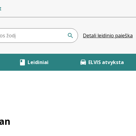
t
Detali leidinio paieška
Leidiniai
ELVIS atvyksta
man