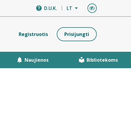
D.U.K.
LT
Registruotis
Prisijungti
Naujienos
Bibliotekoms