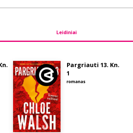
Leidiniai
Kn.
Pargriauti 13. Kn.
1
romanas