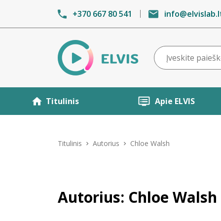
+370 667 80 541
info@elvislab.l
Titulinis
Apie ELVIS
Titulinis
Autorius
Chloe Walsh
Autorius: Chloe Walsh