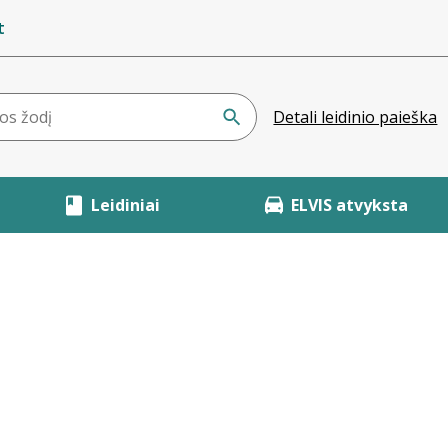
t
Detali leidinio paieška
Leidiniai
ELVIS atvyksta