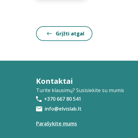
Grįžti atgal
Kontaktai
Turite klausimų? Susisiekite su mumis
+370 667 80 541
info@elvislab.lt
Parašykite mums