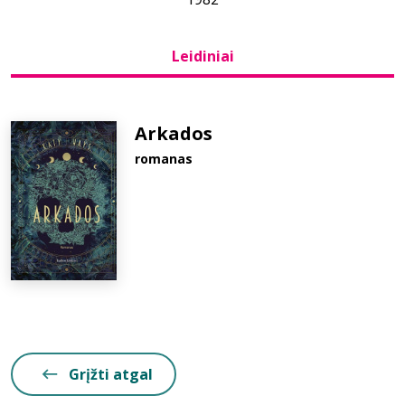
Bibliotekoms
Leidiniai
D.U.K.
Arkados
romanas
+370 667 80 541
info@elvislab.lt
Grįžti atgal