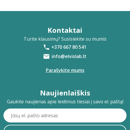
Kontaktai
Turite klausimų? Susisiekite su mumis
+370 667 80 541
info@elvislab.lt
Parašykite mums
Naujienlaiškis
Gaukite naujienas apie leidinius tiesiai į savo el. paštą!