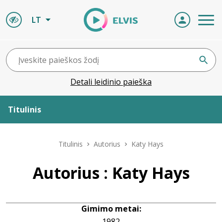
LT
Detali leidinio paieška
Titulinis
Apie ELVIS
Titulinis
Autorius
Katy Hays
Leidiniai
Autorius : Katy Hays
ELVIS atvyksta
Gimimo metai:
Naujienos
1982