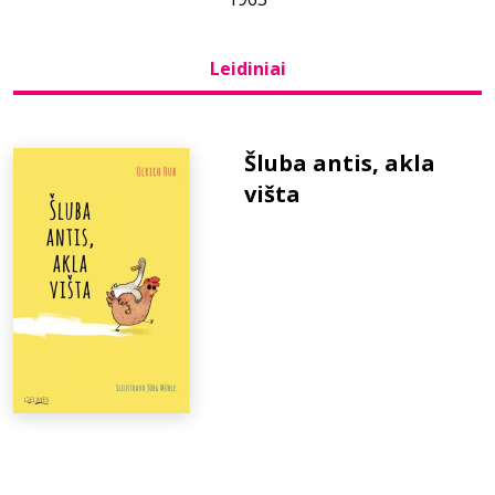
Bibliotekoms
Leidiniai
D.U.K.
Šluba antis, akla
višta
+370 667 80 541
info@elvislab.lt