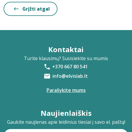
Grįžti atgal
Kontaktai
Turite klausimų? Susisiekite su mumis
+370 667 80 541
info@elvislab.lt
Parašykite mums
Naujienlaiškis
Gaukite naujienas apie leidinius tiesiai į savo el. paštą!