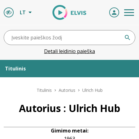
LT
Detali leidinio paieška
Titulinis
Apie ELVIS
Titulinis
Autorius
Ulrich Hub
Leidiniai
Autorius : Ulrich Hub
ELVIS atvyksta
Gimimo metai:
Naujienos
1963