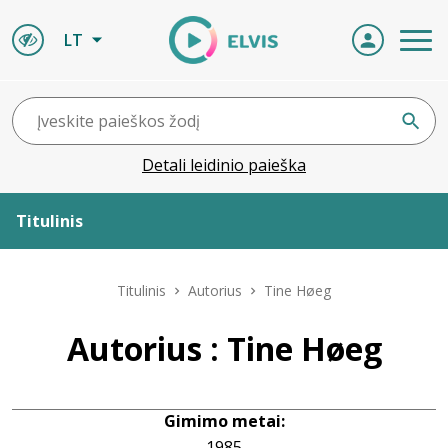
LT
Detali leidinio paieška
Titulinis
Apie ELVIS
Titulinis
Autorius
Tine Høeg
Leidiniai
Autorius : Tine Høeg
ELVIS atvyksta
Gimimo metai:
Naujienos
1985