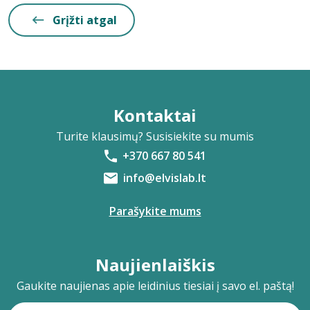
Grįžti atgal
Kontaktai
Turite klausimų? Susisiekite su mumis
+370 667 80 541
info@elvislab.lt
Parašykite mums
Naujienlaiškis
Gaukite naujienas apie leidinius tiesiai į savo el. paštą!