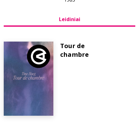
Bibliotekoms
Leidiniai
D.U.K.
Tour de
chambre
+370 667 80 541
info@elvislab.lt