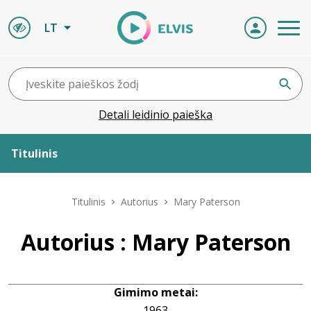
LT
Detali leidinio paieška
Titulinis
Apie ELVIS
Titulinis
Autorius
Mary Paterson
Leidiniai
Autorius : Mary Paterson
ELVIS atvyksta
Gimimo metai:
Naujienos
1963