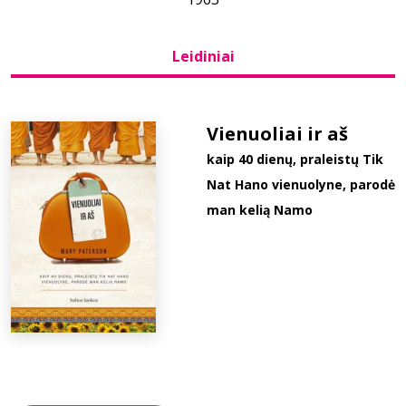
Bibliotekoms
Leidiniai
D.U.K.
Vienuoliai ir aš
kaip 40 dienų, praleistų Tik
+370 667 80 541
Nat Hano vienuolyne, parodė
info@elvislab.lt
man kelią Namo