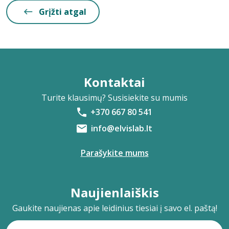
Grįžti atgal
Kontaktai
Turite klausimų? Susisiekite su mumis
+370 667 80 541
info@elvislab.lt
Parašykite mums
Naujienlaiškis
Gaukite naujienas apie leidinius tiesiai į savo el. paštą!