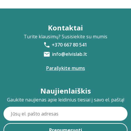
Kontaktai
Turite klausimų? Susisiekite su mumis
+370 667 80 541
info@elvislab.lt
Parašykite mums
Naujienlaiškis
Gaukite naujienas apie leidinius tiesiai į savo el. paštą!
Prenumeruoti