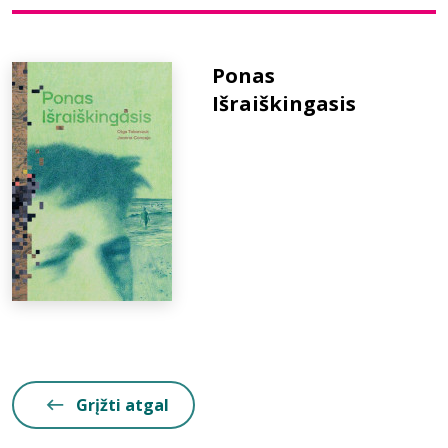
Bibliotekoms
Ponas
Išraiškingasis
D.U.K.
+370 667 80 541
info@elvislab.lt
Grįžti atgal