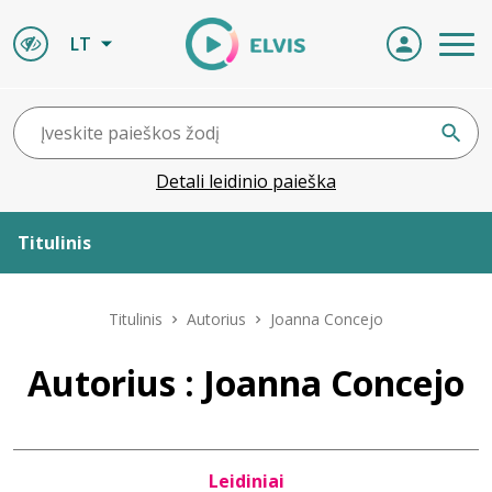
LT
Detali leidinio paieška
Titulinis
Apie ELVIS
Titulinis
Autorius
Joanna Concejo
Leidiniai
Autorius : Joanna Concejo
ELVIS atvyksta
Leidiniai
Naujienos