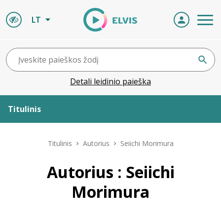
LT
Detali leidinio paieška
Titulinis
Apie ELVIS
Titulinis
Autorius
Seiichi Morimura
Leidiniai
Autorius : Seiichi
Morimura
ELVIS atvyksta
Naujienos