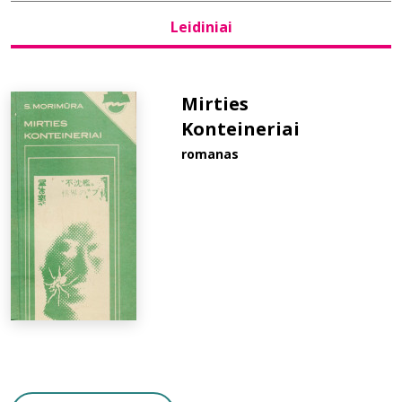
Leidiniai
Bibliotekoms
D.U.K.
Mirties
Konteineriai
romanas
+370 667 80 541
info@elvislab.lt