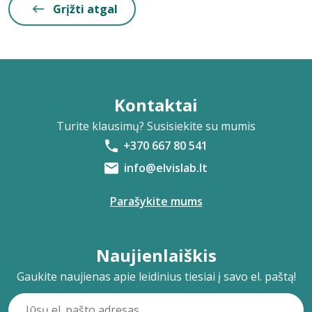
Grįžti atgal
Kontaktai
Turite klausimų? Susisiekite su mumis
+370 667 80 541
info@elvislab.lt
Parašykite mums
Naujienlaiškis
Gaukite naujienas apie leidinius tiesiai į savo el. paštą!