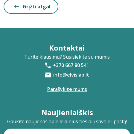
Grįžti atgal
Kontaktai
Turite klausimų? Susisiekite su mumis
+370 667 80 541
info@elvislab.lt
Parašykite mums
Naujienlaiškis
Gaukite naujienas apie leidinius tiesiai į savo el. paštą!