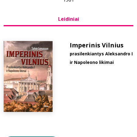
Bibliotekoms
Leidiniai
D.U.K.
Imperinis Vilnius
prasilenkiantys Aleksandro I
+370 667 80 541
ir Napoleono likimai
info@elvislab.lt