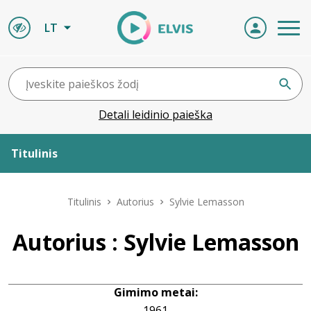
LT
Detali leidinio paieška
Titulinis
Apie ELVIS
Titulinis
Autorius
Sylvie Lemasson
Leidiniai
Autorius : Sylvie Lemasson
ELVIS atvyksta
Gimimo metai:
Naujienos
1961