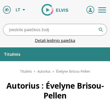
LT
Detali leidinio paieška
Titulinis
Apie ELVIS
Titulinis
Autorius
Évelyne Brisou-Pellen
Leidiniai
Autorius : Évelyne Brisou-
Pellen
ELVIS atvyksta
Naujienos