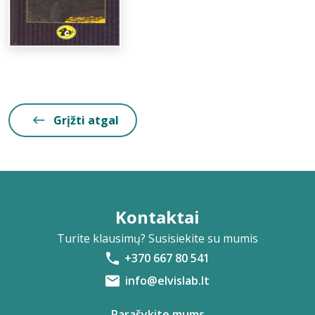
Grįžti atgal
Kontaktai
Turite klausimų? Susisiekite su mumis
+370 667 80 541
info@elvislab.lt
Parašykite mums