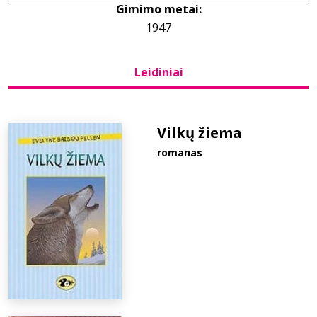
Gimimo metai:
1947
Bibliotekoms
Leidiniai
D.U.K.
+370 667 80 541
Vilkų žiema
romanas
info@elvislab.lt