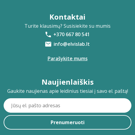
Kontaktai
Turite klausimų? Susisiekite su mumis
+370 667 80 541
info@elvislab.lt
Parašykite mums
Naujienlaiškis
Gaukite naujienas apie leidinius tiesiai į savo el. paštą!
Prenumeruoti