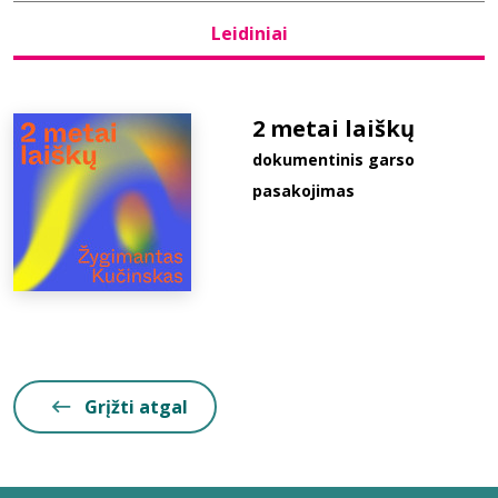
Leidiniai
Bibliotekoms
D.U.K.
2 metai laiškų
dokumentinis garso
pasakojimas
+370 667 80 541
info@elvislab.lt
Grįžti atgal