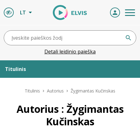
LT
Detali leidinio paieška
Titulinis
Apie ELVIS
Titulinis
Autorius
Žygimantas Kučinskas
Leidiniai
Autorius : Žygimantas
Kučinskas
ELVIS atvyksta
Naujienos