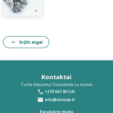
Grįžti atgal
Kontaktai
Turite klausimų? Susisiekite su mumis
+370 667 80 541
info@elvislab.lt
Parašykite mums