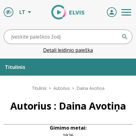
LT
Detali leidinio paieška
Titulinis
Apie ELVIS
Titulinis
Autorius
Daina Avotiņa
Leidiniai
Autorius : Daina Avotiņa
ELVIS atvyksta
Gimimo metai:
Naujienos
1926