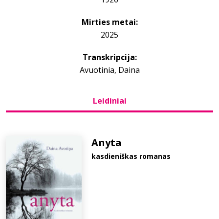
Mirties metai:
Bibliotekoms
2025
D.U.K.
Transkripcija:
Avuotinia, Daina
+370 667 80 541
Leidiniai
info@elvislab.lt
Anyta
kasdieniškas romanas