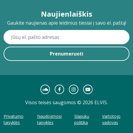
Naujienlaiškis
Gaukite naujienas apie leidinius tiesiai į savo el. paštą!
Prenumeruoti
Visos teisės saugomos © 2026 ELVIS.
Privatumo
Naudojimosi
Slapukų
Vartotojo
taisyklės
taisyklės
politika
vadovas