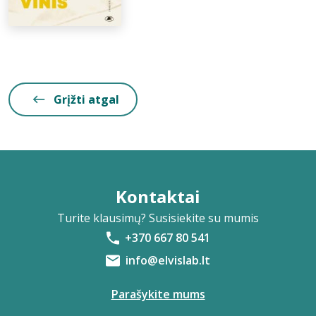
Grįžti atgal
Kontaktai
Turite klausimų? Susisiekite su mumis
+370 667 80 541
info@elvislab.lt
Parašykite mums