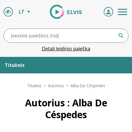
LT
Detali leidinio paieška
Titulinis
Apie ELVIS
Titulinis
Autorius
Alba De Céspedes
Leidiniai
Autorius : Alba De
Céspedes
ELVIS atvyksta
Naujienos