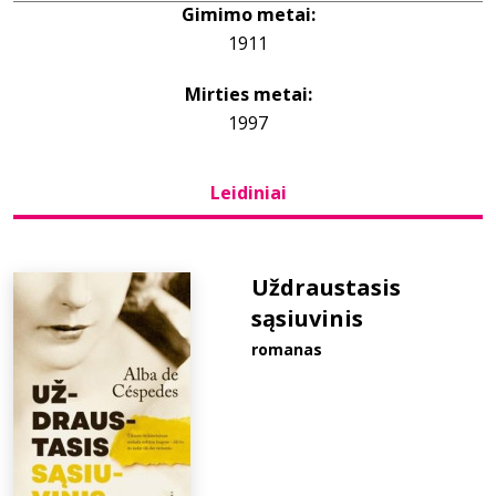
Gimimo metai:
1911
Bibliotekoms
Mirties metai:
D.U.K.
1997
Leidiniai
+370 667 80 541
info@elvislab.lt
Uždraustasis
sąsiuvinis
romanas