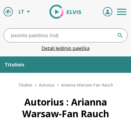
LT
Detali leidinio paieška
Titulinis
Apie ELVIS
Titulinis
Autorius
Arianna Warsaw-Fan Rauch
Leidiniai
Autorius : Arianna
Warsaw-Fan Rauch
ELVIS atvyksta
Naujienos