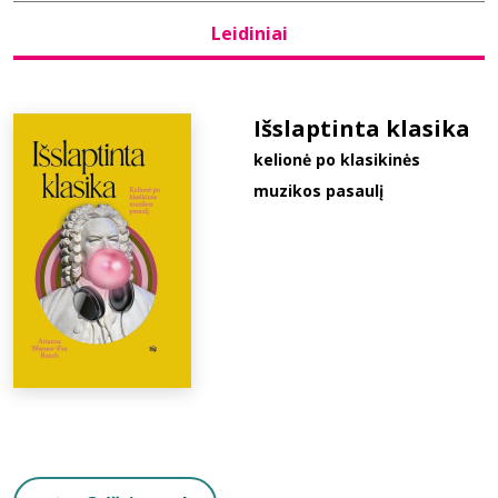
Leidiniai
Bibliotekoms
D.U.K.
Išslaptinta klasika
kelionė po klasikinės
muzikos pasaulį
+370 667 80 541
info@elvislab.lt