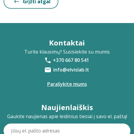
Grįžti atgal
Kontaktai
Turite klausimų? Susisiekite su mumis
+370 667 80 541
info@elvislab.lt
Parašykite mums
Naujienlaiškis
Gaukite naujienas apie leidinius tiesiai į savo el. paštą!