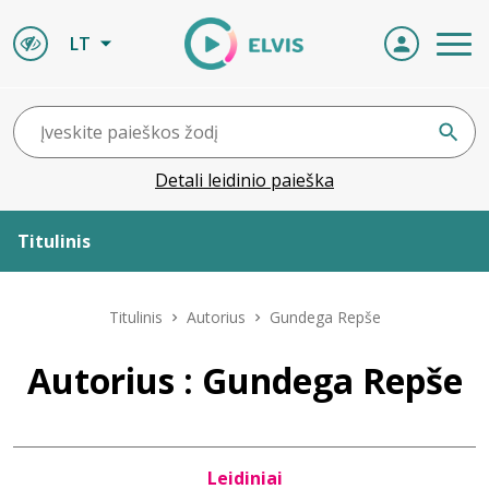
LT
Detali leidinio paieška
Titulinis
Apie ELVIS
Titulinis
Autorius
Gundega Repše
Leidiniai
Autorius : Gundega Repše
ELVIS atvyksta
Leidiniai
Naujienos