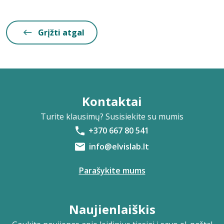
Grįžti atgal
Kontaktai
Turite klausimų? Susisiekite su mumis
+370 667 80 541
info@elvislab.lt
Parašykite mums
Naujienlaiškis