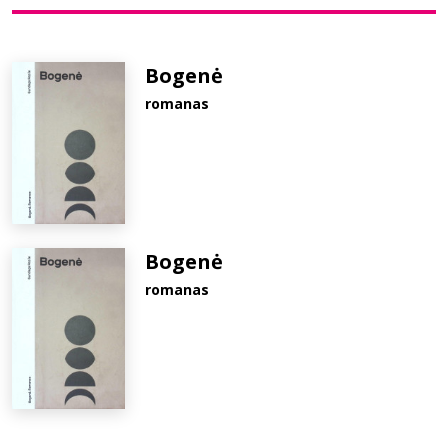
Bibliotekoms
Bogenė
romanas
D.U.K.
+370 667 80 541
info@elvislab.lt
Bogenė
romanas