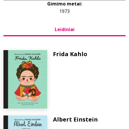
Gimimo metai:
1973
Bibliotekoms
Leidiniai
D.U.K.
+370 667 80 541
Frida Kahlo
info@elvislab.lt
Albert Einstein