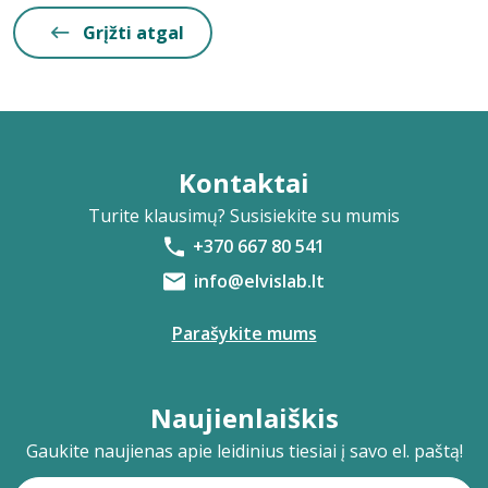
Grįžti atgal
Kontaktai
Turite klausimų? Susisiekite su mumis
+370 667 80 541
info@elvislab.lt
Parašykite mums
Naujienlaiškis
Gaukite naujienas apie leidinius tiesiai į savo el. paštą!