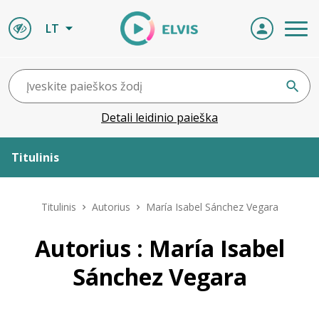
LT
Detali leidinio paieška
Titulinis
Apie ELVIS
Titulinis
Autorius
María Isabel Sánchez Vegara
Leidiniai
Autorius : María Isabel
Sánchez Vegara
ELVIS atvyksta
Naujienos