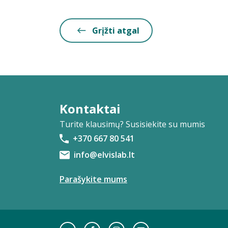
Grįžti atgal
Kontaktai
Turite klausimų? Susisiekite su mumis
+370 667 80 541
info@elvislab.lt
Parašykite mums