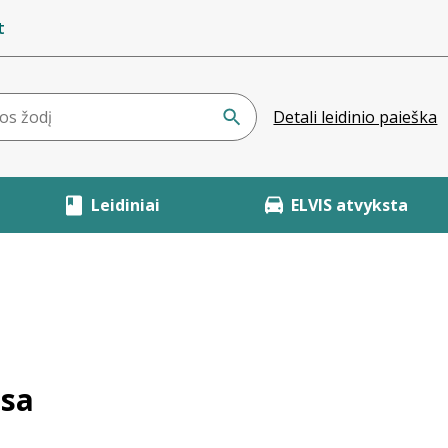
t
Detali leidinio paieška
Leidiniai
ELVIS atvyksta
usa