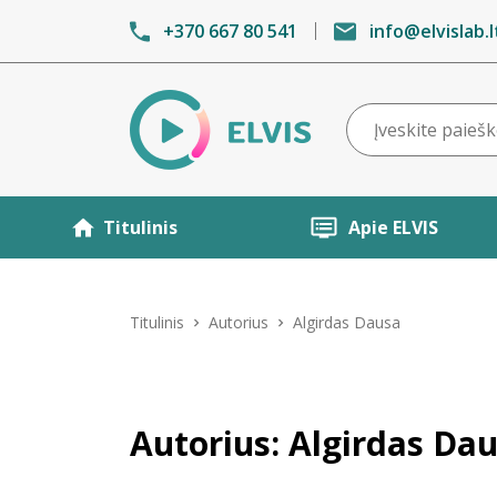
+370 667 80 541
info@elvislab.l
Titulinis
Apie ELVIS
Titulinis
Autorius
Algirdas Dausa
Autorius: Algirdas Da