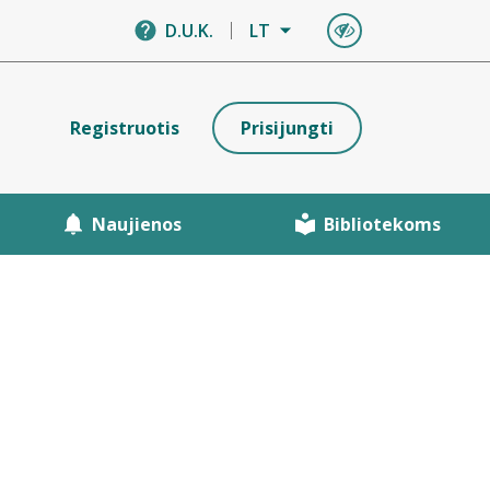
D.U.K.
LT
Registruotis
Prisijungti
Naujienos
Bibliotekoms