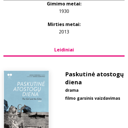
Gimimo metai:
1930
Bibliotekoms
Mirties metai:
D.U.K.
2013
Leidiniai
+370 667 80 541
info@elvislab.lt
Paskutinė atostogų
diena
drama
filmo garsinis vaizdavimas