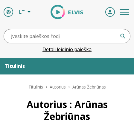
LT
Detali leidinio paieška
Titulinis
Apie ELVIS
Titulinis
Autorius
Arūnas Žebriūnas
Leidiniai
Autorius : Arūnas
Žebriūnas
ELVIS atvyksta
Naujienos