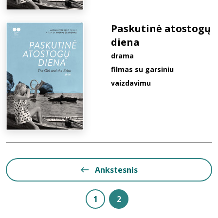
Paskutinė atostogų
diena
drama
filmas su garsiniu
vaizdavimu
Ankstesnis
1
2