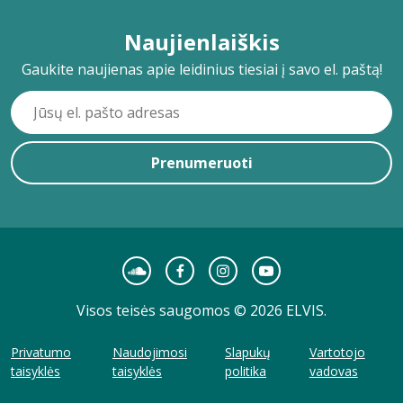
Naujienlaiškis
Gaukite naujienas apie leidinius tiesiai į savo el. paštą!
Prenumeruoti
Visos teisės saugomos © 2026 ELVIS.
Privatumo
Naudojimosi
Slapukų
Vartotojo
taisyklės
taisyklės
politika
vadovas