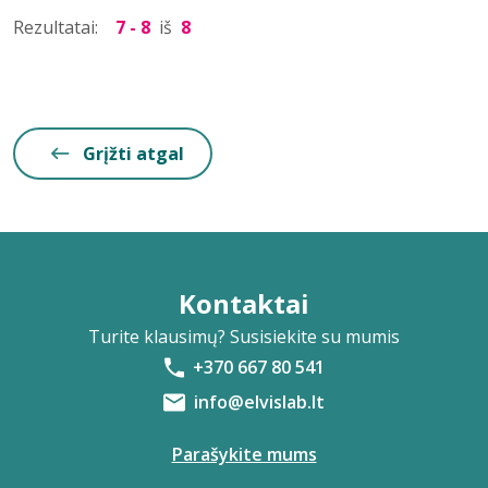
Rezultatai:
7 - 8
iš
8
Grįžti atgal
Kontaktai
Turite klausimų? Susisiekite su mumis
+370 667 80 541
info@elvislab.lt
Parašykite mums