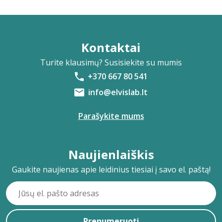
Kontaktai
Turite klausimų? Susisiekite su mumis
+370 667 80 541
info@elvislab.lt
Parašykite mums
Naujienlaiškis
Gaukite naujienas apie leidinius tiesiai į savo el. paštą!
Prenumeruoti