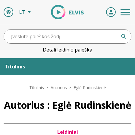
LT
Detali leidinio paieška
Titulinis
Apie ELVIS
Titulinis
Autorius
Eglė Rudinskienė
Leidiniai
Autorius : Eglė Rudinskienė
ELVIS atvyksta
Leidiniai
Naujienos