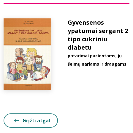
Bibliotekoms
Gyvensenos
ypatumai sergant 2
D.U.K.
tipo cukriniu
diabetu
+370 667 80 541
patarimai pacientams, jų
šeimų nariams ir draugams
info@elvislab.lt
Grįžti atgal