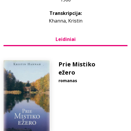
Transkripcija:
Bibliotekoms
Khanna, Kristin
D.U.K.
Leidiniai
+370 667 80 541
Prie Mistiko
info@elvislab.lt
ežero
romanas