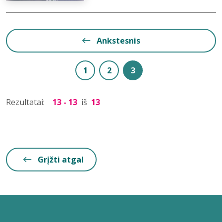
Ankstesnis
1
2
3
Rezultatai:
13 - 13
iš
13
Grįžti atgal