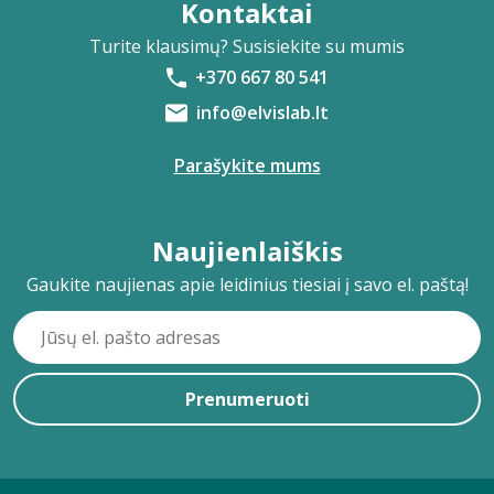
Kontaktai
Turite klausimų? Susisiekite su mumis
+370 667 80 541
info@elvislab.lt
Parašykite mums
Naujienlaiškis
Gaukite naujienas apie leidinius tiesiai į savo el. paštą!
Prenumeruoti