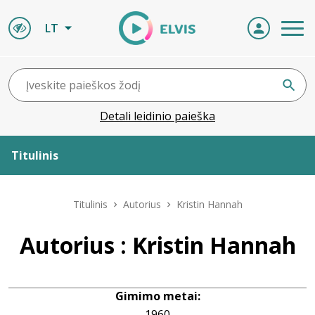
LT
Detali leidinio paieška
Titulinis
Apie ELVIS
Titulinis
Autorius
Kristin Hannah
Leidiniai
Autorius : Kristin Hannah
ELVIS atvyksta
Gimimo metai:
Naujienos
1960