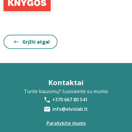
Grįžti atgal
Kontaktai
Turite klausimų? Susisiekite su mumis
+370 667 80 541
info@elvislab.lt
Parašykite mums