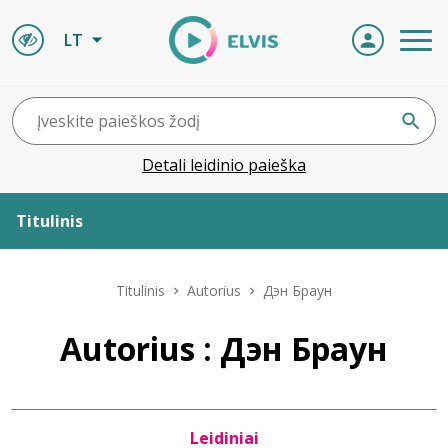
LT
Detali leidinio paieška
Titulinis
Apie ELVIS
Titulinis
Autorius
Дэн Браун
Leidiniai
Autorius : Дэн Браун
ELVIS atvyksta
Leidiniai
Naujienos