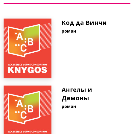
Bibliotekoms
Код да Винчи
роман
D.U.K.
+370 667 80 541
info@elvislab.lt
Ангелы и
Демоны
роман