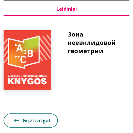
Leidiniai
Bibliotekoms
D.U.K.
Зона
неевклидовой
геометрии
+370 667 80 541
info@elvislab.lt
Grįžti atgal