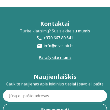
Kontaktai
Turite klausimų? Susisiekite su mumis
+370 667 80 541
info@elvislab.lt
Parašykite mums
Naujienlaiškis
Gaukite naujienas apie leidinius tiesiai į savo el. paštą!
Prenumeruoti