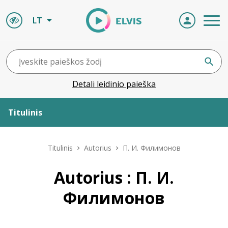
LT
Detali leidinio paieška
Titulinis
Apie ELVIS
Titulinis
Autorius
П. И. Филимонов
Leidiniai
Autorius : П. И.
Филимонов
ELVIS atvyksta
Naujienos