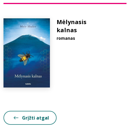
Bibliotekoms
Mėlynasis
kalnas
D.U.K.
romanas
+370 667 80 541
info@elvislab.lt
Grįžti atgal