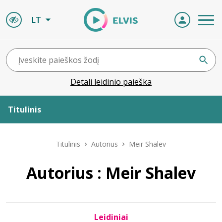
LT
Detali leidinio paieška
Titulinis
Apie ELVIS
Titulinis
Autorius
Meir Shalev
Leidiniai
Autorius : Meir Shalev
ELVIS atvyksta
Leidiniai
Naujienos