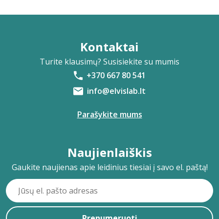
Kontaktai
Turite klausimų? Susisiekite su mumis
+370 667 80 541
info@elvislab.lt
Parašykite mums
Naujienlaiškis
Gaukite naujienas apie leidinius tiesiai į savo el. paštą!
Prenumeruoti