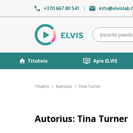
+370 667 80 541
info@elvislab.l
Titulinis
Apie ELVIS
Titulinis
Autorius
Tina Turner
Autorius: Tina Turner