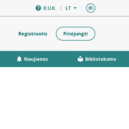
D.U.K.
LT
Registruotis
Prisijungti
Naujienos
Bibliotekoms