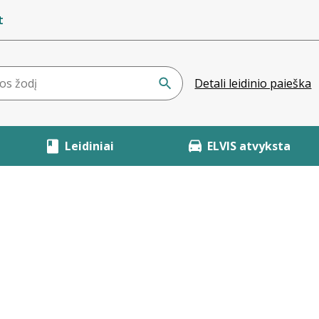
t
Detali leidinio paieška
Leidiniai
ELVIS atvyksta