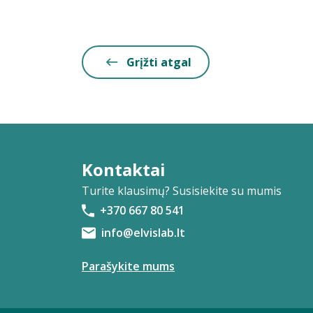
Grįžti atgal
Kontaktai
Turite klausimų? Susisiekite su mumis
+370 667 80 541
info@elvislab.lt
Parašykite mums