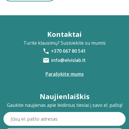
Kontaktai
Turite klausimų? Susisiekite su mumis
+370 667 80 541
info@elvislab.lt
Parašykite mums
Naujienlaiškis
Gaukite naujienas apie leidinius tiesiai į savo el. paštą!