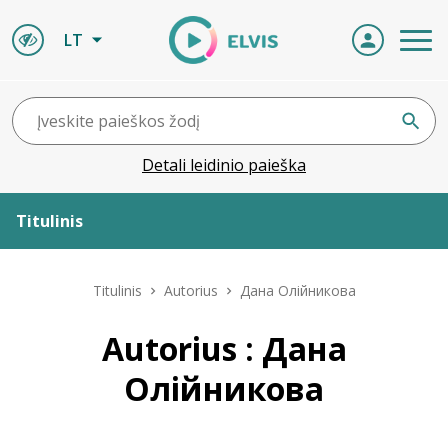
LT
Detali leidinio paieška
Titulinis
Apie ELVIS
Titulinis
Autorius
Дана Олійникова
Leidiniai
Autorius : Дана
Олійникова
ELVIS atvyksta
Naujienos