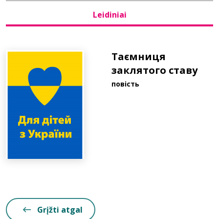
Leidiniai
Bibliotekoms
D.U.K.
Таємниця
заклятого ставу
повість
+370 667 80 541
info@elvislab.lt
Grįžti atgal