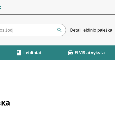
t
Detali leidinio paieška
Leidiniai
ELVIS atvyksta
вка