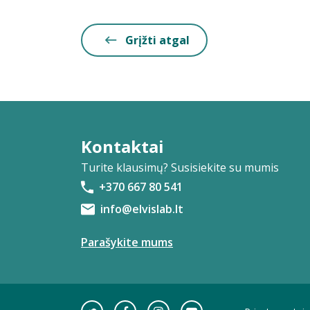
Grįžti atgal
Kontaktai
Turite klausimų? Susisiekite su mumis
+370 667 80 541
info@elvislab.lt
Parašykite mums