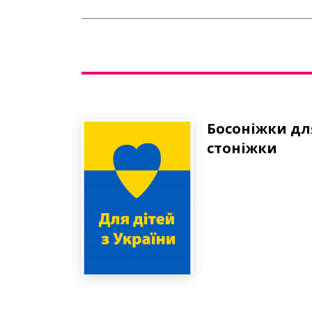
Босоніжки дл
стоніжки