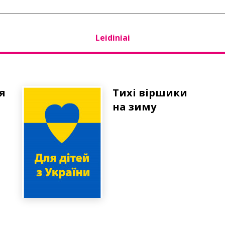
Leidiniai
я
Тихі віршики
на зиму