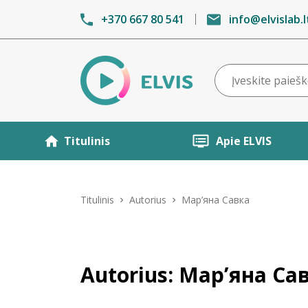
+370 667 80 541
info@elvislab.l
Titulinis
Apie ELVIS
Titulinis
Autorius
Мар’яна Савка
Autorius: Мар’яна Са