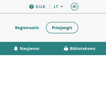
D.U.K.
LT
Registruotis
Prisijungti
Naujienos
Bibliotekoms