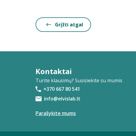
Grįžti atgal
Kontaktai
Turite klausimų? Susisiekite su mumis
+370 667 80 541
info@elvislab.lt
Parašykite mums