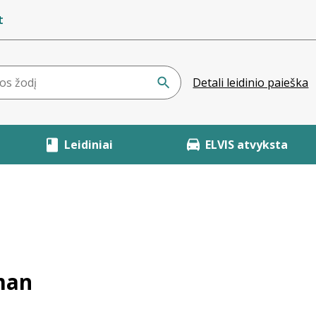
t
Detali leidinio paieška
Leidiniai
ELVIS atvyksta
man