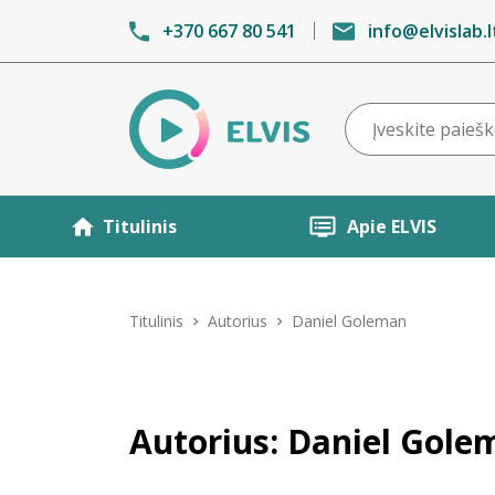
+370 667 80 541
info@elvislab.l
Titulinis
Apie ELVIS
Titulinis
Autorius
Daniel Goleman
Autorius: Daniel Gole