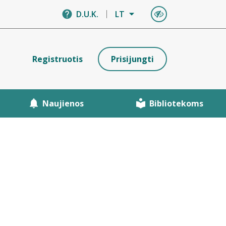
D.U.K.
LT
Registruotis
Prisijungti
Naujienos
Bibliotekoms