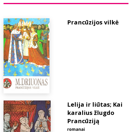
Bibliotekoms
Prancūzijos vilkė
D.U.K.
+370 667 80 541
info@elvislab.lt
Lelija ir liūtas; Kai
karalius žlugdo
Prancūziją
romanai