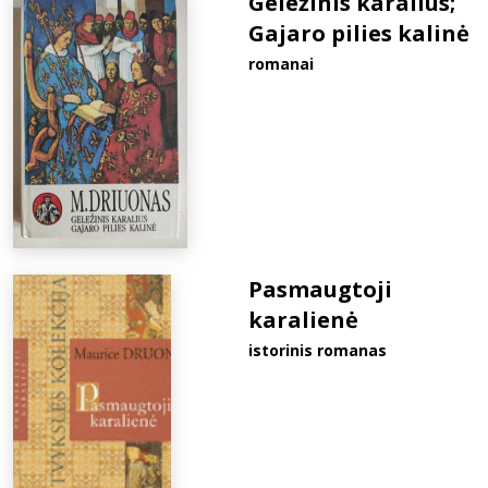
Geležinis karalius;
Gajaro pilies kalinė
romanai
Pasmaugtoji
karalienė
istorinis romanas