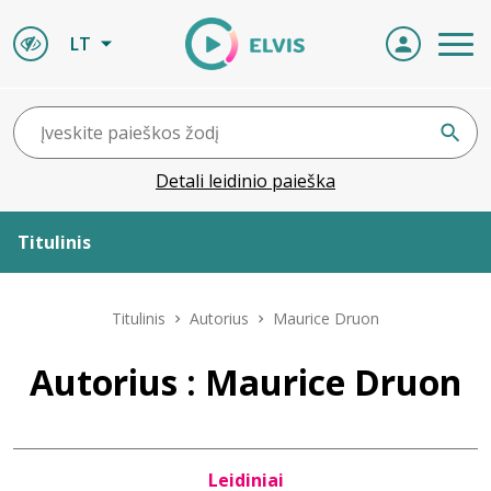
LT
Detali leidinio paieška
Titulinis
Apie ELVIS
Titulinis
Autorius
Maurice Druon
Leidiniai
Autorius : Maurice Druon
ELVIS atvyksta
Leidiniai
Naujienos