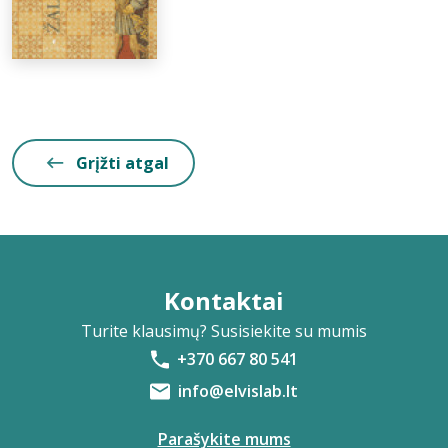
Grįžti atgal
Kontaktai
Turite klausimų? Susisiekite su mumis
+370 667 80 541
info@elvislab.lt
Parašykite mums