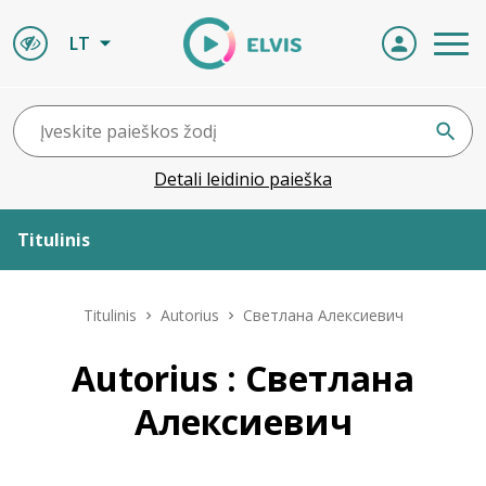
LT
Detali leidinio paieška
Titulinis
Apie ELVIS
Titulinis
Autorius
Светлана Алексиевич
Leidiniai
Autorius : Светлана
Алексиевич
ELVIS atvyksta
Naujienos