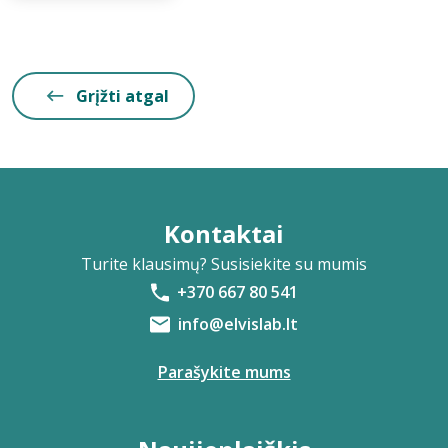
Grįžti atgal
Kontaktai
Turite klausimų? Susisiekite su mumis
+370 667 80 541
info@elvislab.lt
Parašykite mums