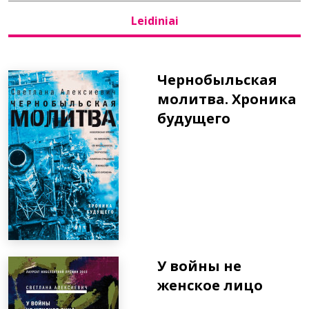
Leidiniai
Bibliotekoms
D.U.K.
Чернобыльская
молитва. Хроника
будущего
+370 667 80 541
info@elvislab.lt
У войны не
женское лицо