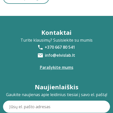
Kontaktai
Turite klausimų? Susisiekite su mumis
+370 667 80 541
info@elvislab.lt
Parašykite mums
Naujienlaiškis
Gaukite naujienas apie leidinius tiesiai į savo el. paštą!