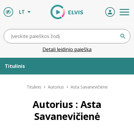
LT
Detali leidinio paieška
Titulinis
Apie ELVIS
Titulinis
Autorius
Asta Savanevičienė
Leidiniai
Autorius : Asta
Savanevičienė
ELVIS atvyksta
Naujienos