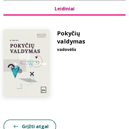
Leidiniai
Bibliotekoms
D.U.K.
Pokyčių
valdymas
vadovėlis
+370 667 80 541
info@elvislab.lt
Grįžti atgal