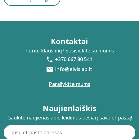
Kontaktai
Turite klausimų? Susisiekite su mumis
+370 667 80 541
info@elvislab.lt
Parašykite mums
Naujienlaiškis
Gaukite naujienas apie leidinius tiesiai į savo el. paštą!