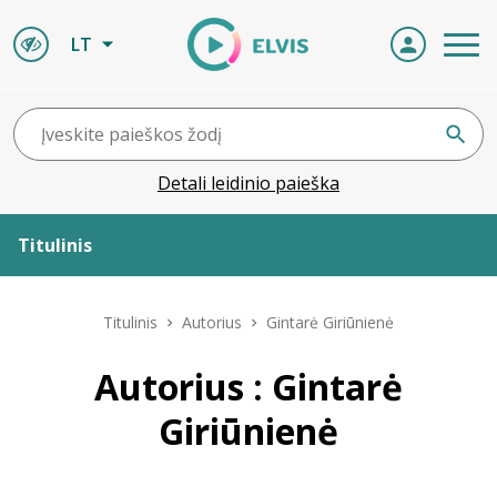
LT
Detali leidinio paieška
Titulinis
Apie ELVIS
Titulinis
Autorius
Gintarė Giriūnienė
Leidiniai
Autorius : Gintarė
Giriūnienė
ELVIS atvyksta
Naujienos