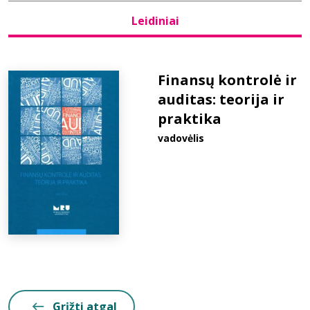
Leidiniai
Bibliotekoms
D.U.K.
Finansų kontrolė ir
auditas: teorija ir
praktika
+370 667 80 541
vadovėlis
info@elvislab.lt
Grįžti atgal