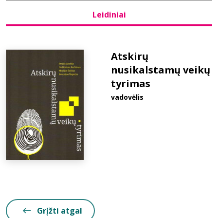
Leidiniai
Bibliotekoms
D.U.K.
Atskirų
nusikalstamų veikų
tyrimas
+370 667 80 541
vadovėlis
info@elvislab.lt
Grįžti atgal