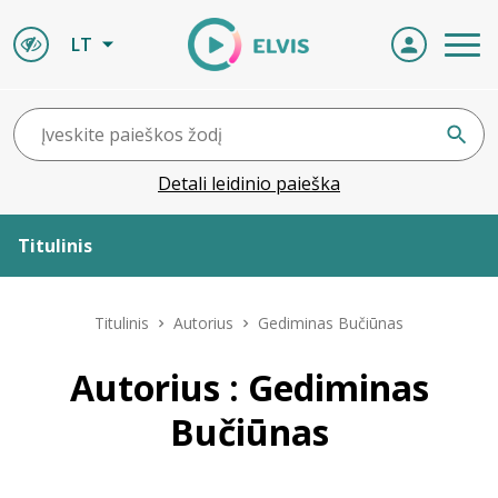
LT
Detali leidinio paieška
Titulinis
Apie ELVIS
Titulinis
Autorius
Gediminas Bučiūnas
Leidiniai
Autorius : Gediminas
Bučiūnas
ELVIS atvyksta
Naujienos