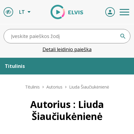
LT
Detali leidinio paieška
Titulinis
Apie ELVIS
Titulinis
Autorius
Liuda Šiaučiukėnienė
Leidiniai
Autorius : Liuda
Šiaučiukėnienė
ELVIS atvyksta
Naujienos