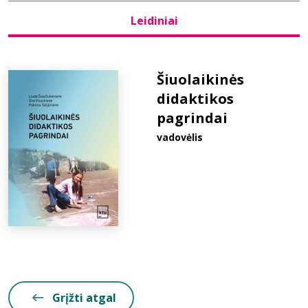
Leidiniai
Bibliotekoms
D.U.K.
Šiuolaikinės
didaktikos
pagrindai
+370 667 80 541
vadovėlis
info@elvislab.lt
Grįžti atgal