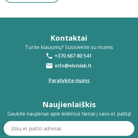
Kontaktai
Turite klausimų? Susisiekite su mumis
+370 667 80 541
info@elvislab.lt
Parašykite mums
Naujienlaiškis
Gaukite naujienas apie leidinius tiesiai į savo el. paštą!