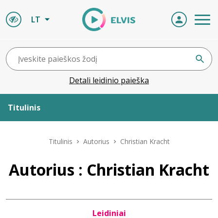
LT
Detali leidinio paieška
Titulinis
Apie ELVIS
Titulinis
Autorius
Christian Kracht
Leidiniai
Autorius : Christian Kracht
ELVIS atvyksta
Leidiniai
Naujienos