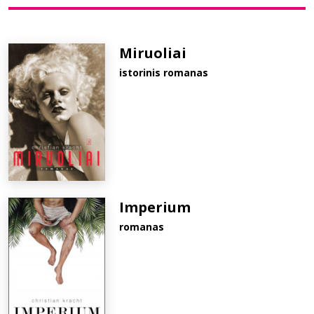
Bibliotekoms
Miruoliai
istorinis romanas
D.U.K.
+370 667 80 541
info@elvislab.lt
Imperium
romanas