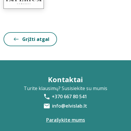
Grįžti atgal
Kontaktai
Turite klausimų? Susisiekite su mumis
+370 667 80 541
info@elvislab.lt
Parašykite mums