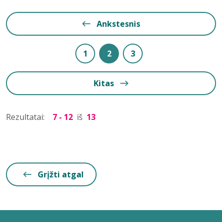
Ankstesnis
1
2
3
Kitas
Rezultatai:
7 - 12
iš
13
Grįžti atgal