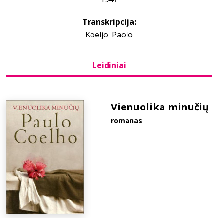
Transkripcija:
Bibliotekoms
Koeljo, Paolo
D.U.K.
Leidiniai
+370 667 80 541
Vienuolika minučių
info@elvislab.lt
romanas