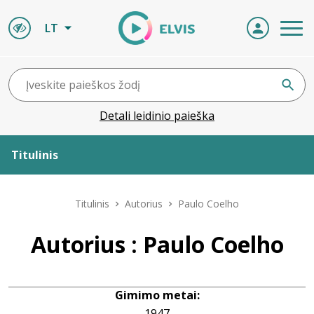
LT
Detali leidinio paieška
Titulinis
Apie ELVIS
Titulinis
Autorius
Paulo Coelho
Leidiniai
Autorius : Paulo Coelho
ELVIS atvyksta
Gimimo metai:
Naujienos
1947