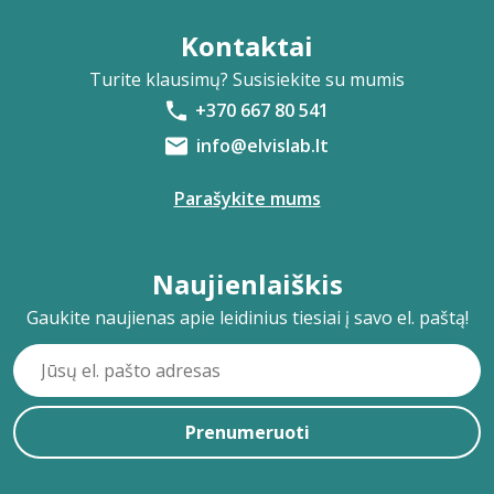
Kontaktai
Turite klausimų? Susisiekite su mumis
+370 667 80 541
info@elvislab.lt
Parašykite mums
Naujienlaiškis
Gaukite naujienas apie leidinius tiesiai į savo el. paštą!
Prenumeruoti